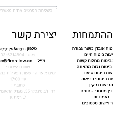
בשליחת הפרטים את/ה מאשר/ת
ההתמחות
יצירת קשר
טוח אובדן כושר עבודה
טלפון : 073-7282131
עות ביטוח חיים
פקס : 03-5214894
 ביטוח מחלות קשות
מייל: office@firan-law.co.il
ביטוח נכות מתאונה
שעות פעילות :
ות ביטוח סיעוד
ת ביטוחי בריאות
עד 17:00
תביעות נזיקין
כתובת :
דין מסחרי – חוזים
נאמנויות
7, רמת גן
ר ויישוב סכסוכים