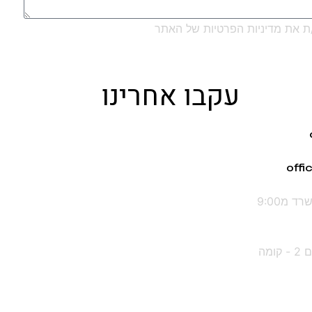
 את מדיניות הפרטיות של האתר
שליחה
עקבו אחרינו
ימים א עד ה : שעות הפעילות במשרד מ9:00
רח' ז'בוטינסקי 35, מגדל התאומים 2 - קומה