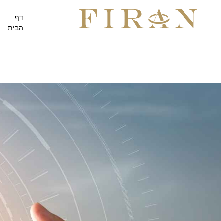
דף
הבית